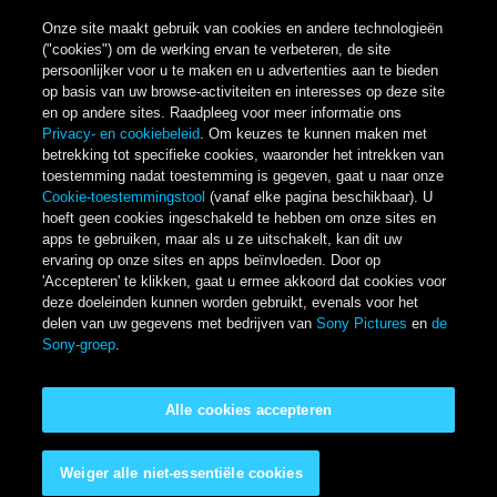
Onze site maakt gebruik van cookies en andere technologieën
("cookies") om de werking ervan te verbeteren, de site
persoonlijker voor u te maken en u advertenties aan te bieden
op basis van uw browse-activiteiten en interesses op deze site
en op andere sites. Raadpleeg voor meer informatie ons
Privacy- en cookiebeleid
. Om keuzes te kunnen maken met
betrekking tot specifieke cookies, waaronder het intrekken van
toestemming nadat toestemming is gegeven, gaat u naar onze
Cookie-toestemmingstool
(vanaf elke pagina beschikbaar). U
hoeft geen cookies ingeschakeld te hebben om onze sites en
apps te gebruiken, maar als u ze uitschakelt, kan dit uw
ervaring op onze sites en apps beïnvloeden. Door op
'Accepteren' te klikken, gaat u ermee akkoord dat cookies voor
deze doeleinden kunnen worden gebruikt, evenals voor het
delen van uw gegevens met bedrijven van
Sony Pictures
en
de
Sony-groep
.
Alle cookies accepteren
Weiger alle niet-essentiële cookies