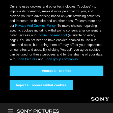
Our site uses cookies and other technologies ("cookies") to
improve its operation, make it more personal for you, and
provide you with advertising based on your browsing activities
and interests on this site and on other sites. To learn more see
our
Privacy And Cookies Policy
. To make choices regarding
specific cookies including withdrawing consent after consent is
given, access our
Cookie Consent Tool
(available on every
page). You do not need to have cookies enabled to use our
sites and apps, but turning them off may affect your experience
on our sites and apps. By clicking 'Accept', you agree cookies
can be used for these purposes and for the sharing of your data
with
Sony Pictures
and
Sony group companies
.
Accept all cookies
Reject all non-essential cookies
Skip to main content